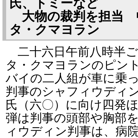
氏、トミーなど
大物の裁判を担当 
タ・クマヨラン
二十六日午前八時半ご
タ・クマヨランのピン
バイの二人組が車に乗
判事のシャフィウディ
氏（六〇）に向け四発
弾は判事の頭部や胸部
ィウディン判事は、病