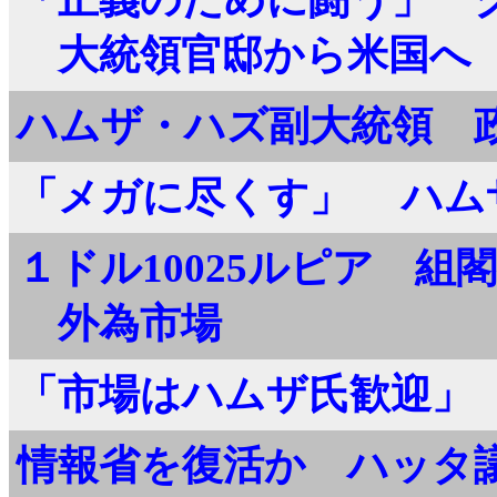
大統領官邸から米国へ
ハムザ・ハズ副大統領 
「メガに尽くす」 ハム
１ドル10025ルピア 組
外為市場
「市場はハムザ氏歓迎」
情報省を復活か ハッタ