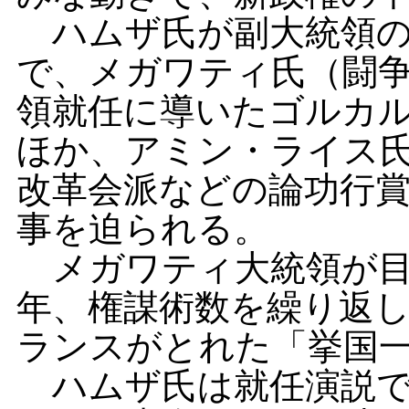
ハムザ氏が副大統領の
で、メガワティ氏（闘
領就任に導いたゴルカ
ほか、アミン・ライス
改革会派などの論功行
事を迫られる。
メガワティ大統領が目
年、権謀術数を繰り返
ランスがとれた「挙国
ハムザ氏は就任演説で