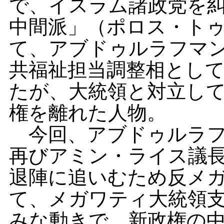
で、イスラム諸政党を
中間派」（ポロス・ト
て、アブドゥルラフマ
共福祉担当調整相とし
たが、大統領と対立し
権を離れた人物。
今回、アブドゥルラフ
再びアミン・ライス議
退陣に追いむため反メ
て、メガワティ大統領
みな動きで、新政権の