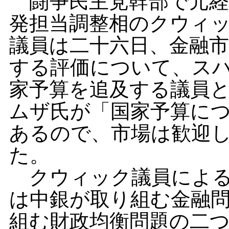
闘争民主党幹部で元経
発担当調整相のクウィ
議員は二十六日、金融
する評価について、ス
家予算を追及する議員
ムザ氏が「国家予算に
あるので、市場は歓迎
た。
クウィック議員による
は中銀が取り組む金融
組む財政均衡問題の二