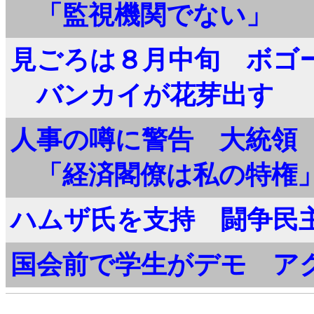
「監視機関でない」
見ごろは８月中旬 ボゴ
バンカイが花芽出す
人事の噂に警告 大統
「経済閣僚は私の特権
ハムザ氏を支持 闘争民
国会前で学生がデモ ア