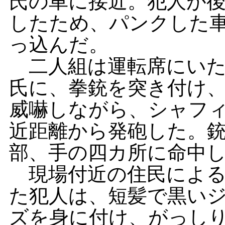
氏の車に接近。犯人が
したため、パンクした
っ込んだ。
二人組は運転席にいた
氏に、拳銃を突き付け
威嚇しながら、シャフ
近距離から発砲した。
部、手の四カ所に命中
現場付近の住民による
た犯人は、短髪で黒い
ズを身に付け、がっし