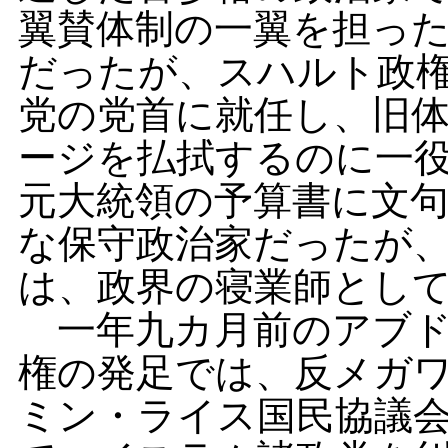
翼賛体制の一翼を担っ
だったが、スハルト政
党の党首に就任し、旧
ージを払拭するのに一
元大統領の予算書に文
な保守政治家だったが
は、政界の寝業師とし
一年九カ月前のアブド
権の発足では、反メガ
ミン・ライス国民協議