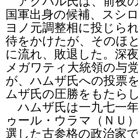
アクバル氏は、前夜の
国軍出身の候補、スシ
ヨノ元調整相に投じら
待をかけたが、そのほ
に流れ、敗退した。深
メガワティ大統領の与
が、ハムザ氏への投票
ムザ氏の圧勝をもたら
ハムザ氏は一九七一年
ゥール・ウラマ（ＮＵ
選した古参格の政治家