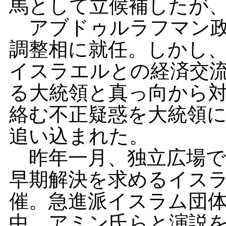
馬として立候補したが
アブドゥルラフマン政
調整相に就任。しかし
イスラエルとの経済交
る大統領と真っ向から
絡む不正疑惑を大統領
追い込まれた。
昨年一月、独立広場で
早期解決を求めるイス
催。急進派イスラム団
中、アミン氏らと演説